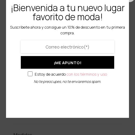
¡Bienvenida a tu nuevo lugar
57,70
€
favorito de moda!
Suscríbete ahora y consigue un 10% de descuento en tu primera
Tallas
compra.
M
L
XL
¡ME APUNTO!
-
+
Añadir al carrito
Estoy de acuerdo
con los términos y uso
Vestido Valentina
No te preocupes, no te enviaremos spam.
Descripción del producto
Composición
Medidas