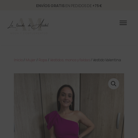
ENVÍOS GRATIS
EN PEDIDOS DE
+75 €
Inicio
/
Mujer
/
Ropa
/
Vestidos, monos y faldas
/ Vestido Valentina