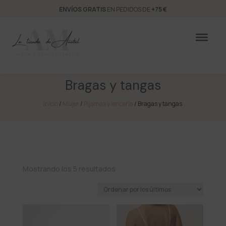
ENVÍOS GRATIS
EN PEDIDOS DE
+75 €
Bragas y tangas
Inicio
/
Mujer
/
Pijamas y lencería
/ Bragas y tangas
Ordenado
Mostrando los 5 resultados
por
los
últimos