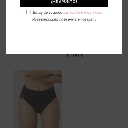
vuelva
¡ME APUNTO!
Estoy de acuerdo
con los términos y uso
No te preocupes, no te enviaremos spam.
Tanga Láser – Ysabel
Mora
Braguita Reductora –
5,95
€
Ysabel Mora
10,00
€