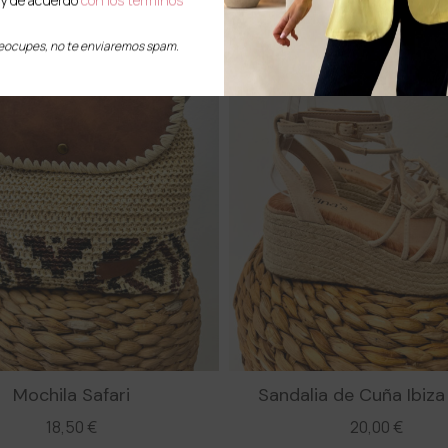
y de acuerdo
con los términos
reocupes, no te enviaremos spam.
Mochila Safari
Sandalia de Cuña Ibiza
18,50
€
20,00
€