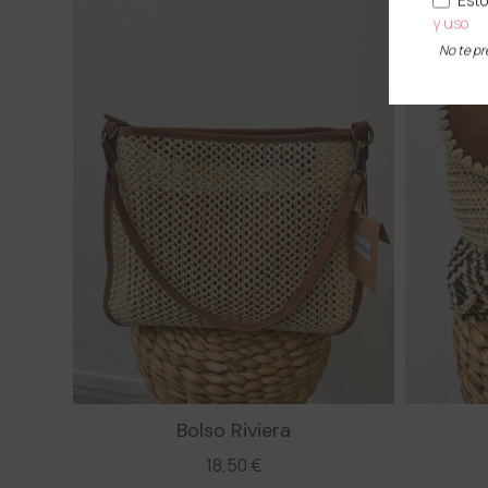
Esto
y uso
No te p
Bolso Riviera
18,50
€