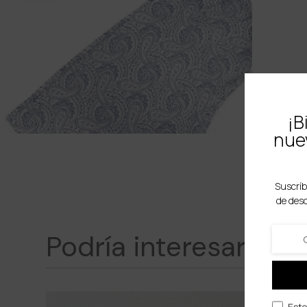
¡B
nuev
Suscríb
de des
Podría interesarte