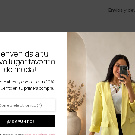
Envíos y de
ienvenida a tu
o lugar favorito
de moda!
ete ahora y consigue un 10%
cuento en tu primera compra.
¡ME APUNTO!