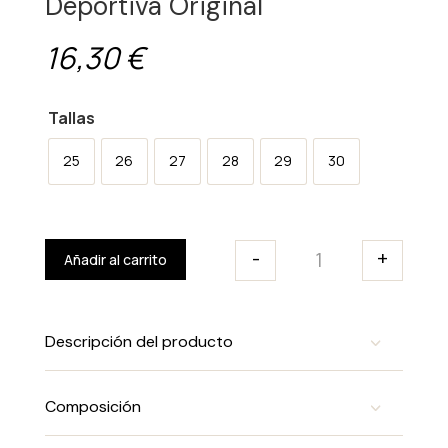
Deportiva Original
16,30
€
¡Bienvenida a tu nuevo lugar
favorito de moda!
Tallas
Suscríbete ahora y consigue un 10% de descuento en tu primera
compra.
25
26
27
28
29
30
¡ME APUNTO!
Estoy de acuerdo
con los términos y uso
-
+
Añadir al carrito
No te preocupes, no te enviaremos spam.
Deportiva Origina
Descripción del producto
Composición