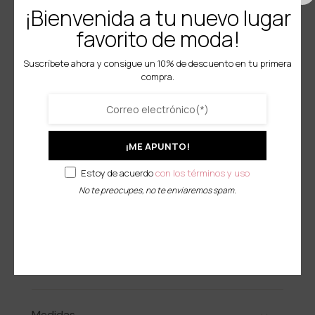
¡Bienvenida a tu nuevo lugar
12,00
€
favorito de moda!
Suscríbete ahora y consigue un 10% de descuento en tu primera
Tallas
compra.
4
6
8
10
12
¡ME APUNTO!
-
+
Añadir al carrito
Estoy de acuerdo
con los términos y uso
Conjunto Deporti
No te preocupes, no te enviaremos spam.
Descripción del producto
Composición
Medidas